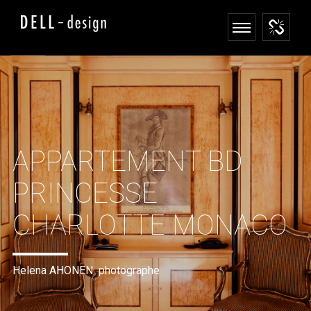
APPARTEMENT BD
PRINCESSE
CHARLOTTE MONACO
Helena AHONEN photographe