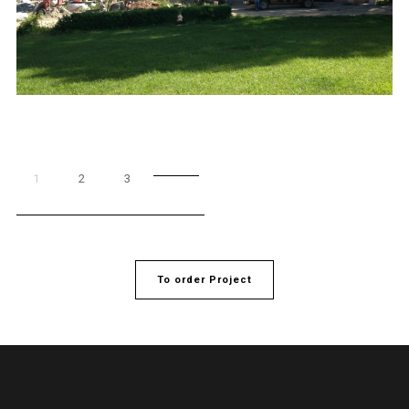
1
2
3
To order Project