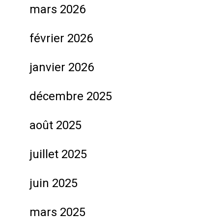
mars 2026
février 2026
janvier 2026
décembre 2025
août 2025
juillet 2025
juin 2025
mars 2025