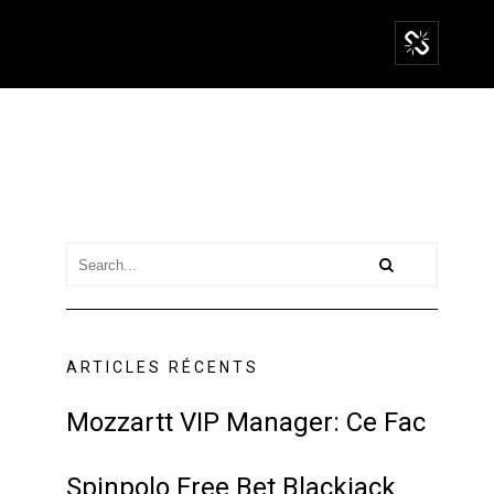
ARTICLES RÉCENTS
Mozzartt VIP Manager: Ce Fac
Spinpolo Free Bet Blackjack