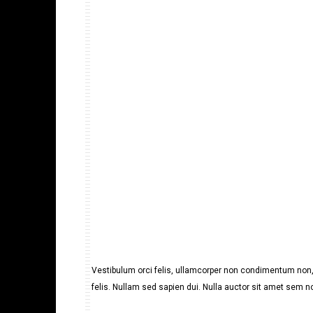
Vestibulum orci felis, ullamcorper non condimentum non, 
felis. Nullam sed sapien dui. Nulla auctor sit amet sem no