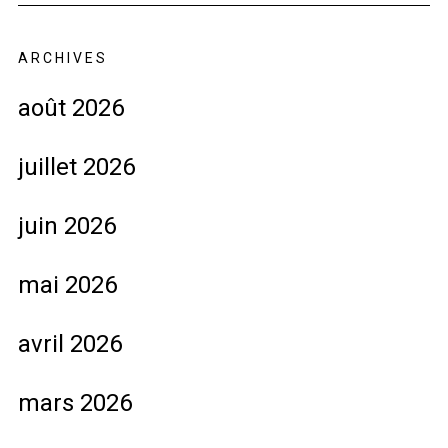
ARCHIVES
août 2026
juillet 2026
juin 2026
mai 2026
avril 2026
mars 2026