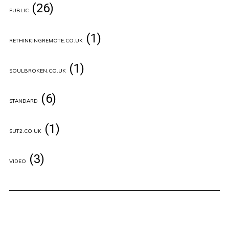
(26)
PUBLIC
(1)
RETHINKINGREMOTE.CO.UK
(1)
SOULBROKEN.CO.UK
(6)
STANDARD
(1)
SUT2.CO.UK
(3)
VIDEO