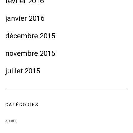
février 2016
janvier 2016
décembre 2015
novembre 2015
juillet 2015
CATÉGORIES
AUDIO