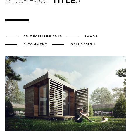
BLOG POST
TITLE
5
20 DÉCEMBRE 2015
IMAGE
0 COMMENT
DELLDESIGN