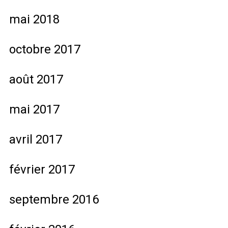
mai 2018
octobre 2017
août 2017
mai 2017
avril 2017
février 2017
septembre 2016