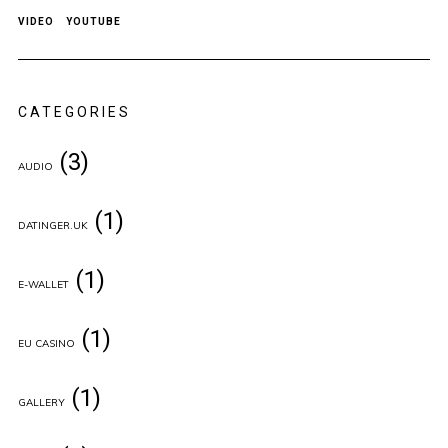
VIDEO
YOUTUBE
CATEGORIES
(3)
AUDIO
(1)
DATINGER.UK
(1)
E-WALLET
(1)
EU CASINO
(1)
GALLERY