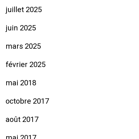
juillet 2025
juin 2025
mars 2025
février 2025
mai 2018
octobre 2017
août 2017
mai 2017