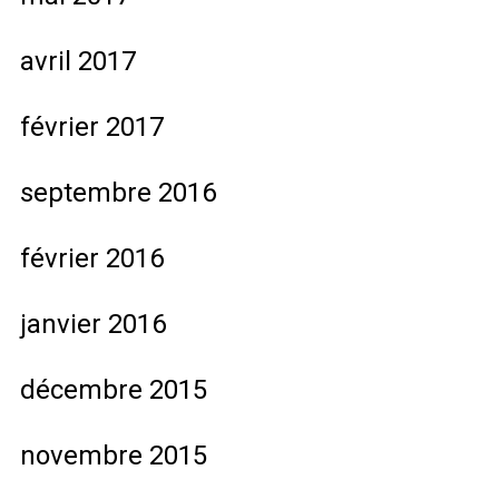
avril 2017
février 2017
septembre 2016
février 2016
janvier 2016
décembre 2015
novembre 2015