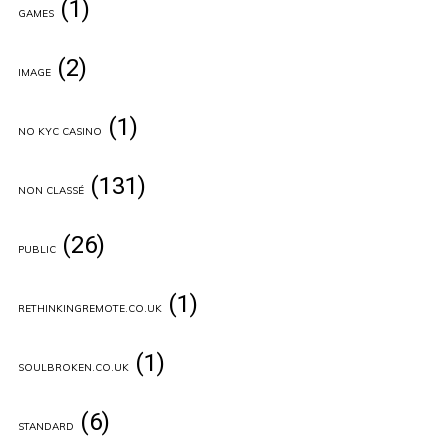
(1)
GAMES
(2)
IMAGE
(1)
NO KYC CASINO
(131)
NON CLASSÉ
(26)
PUBLIC
(1)
RETHINKINGREMOTE.CO.UK
(1)
SOULBROKEN.CO.UK
(6)
STANDARD