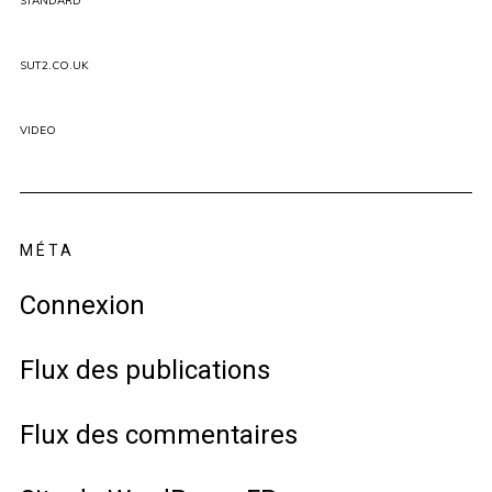
STANDARD
SUT2.CO.UK
VIDEO
MÉTA
Connexion
Flux des publications
Flux des commentaires