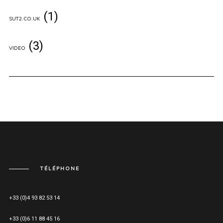
(1)
SUT2.CO.UK
(3)
VIDEO
TÉLÉPHONE
+33 (0)4 93 82 53 14
+33 (0)6 11 88 45 16