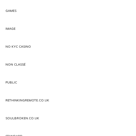
GAMES
IMAGE
NO KYC CASINO
NON CLASSÉ
PUBLIC
RETHINKINGREMOTE.CO.UK
SOULBROKEN.CO.UK