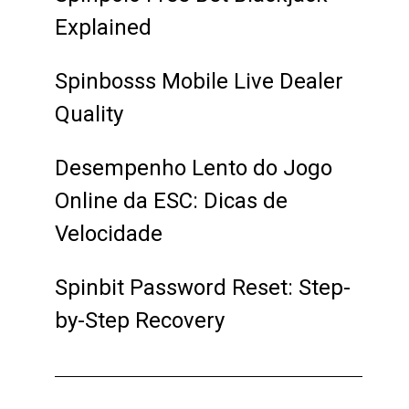
Explained
Spinbosss Mobile Live Dealer
Quality
Desempenho Lento do Jogo
Online da ESC: Dicas de
Velocidade
Spinbit Password Reset: Step-
by-Step Recovery