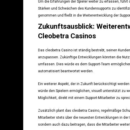
Um die Erfahrungen der Spieler weiter zu erfassen, führ
Stärken und Schwächen des Kundensupports zu identifiz
genommen und fließt in die Weiterentwicklung der Support
Zukunftsausblick: Weiterent
Cleobetra Casinos
Das cleobetra Casino ist ständig bestrebt, seinen Kunde
anzupassen. Zukünftige Entwicklungen könnten die Nutzu
umfassen. Dies würde es dem Support-Team ermöglichen,
automatisiert beantwortet werden.
Ein weiterer Aspekt, der in Zukunft berücksichtigt werden
würde den Spielern ermöglichen, visuell unterstützt zu 
Möglichkeit, direkt mit einem Support-Mitarbeiter zu spre
Zusätzlich plant das cleobetra Casino, regelmäßige Schul
Mitarbeiter stets über die neuesten Entwicklungen in der 
sondern auch dazu beitragen, dass die Mitarbeiter weiterh