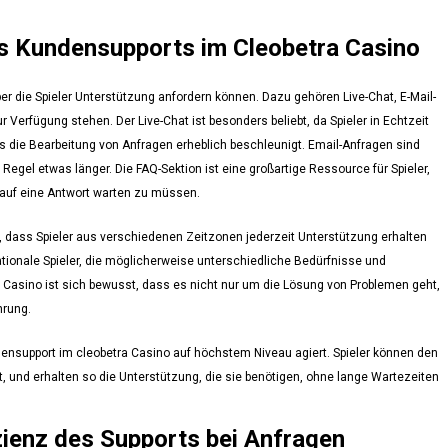
s Kundensupports im Cleobetra Casino
ber die Spieler Unterstützung anfordern können. Dazu gehören Live-Chat, E-Mail-
r Verfügung stehen. Der Live-Chat ist besonders beliebt, da Spieler in Echtzeit
 die Bearbeitung von Anfragen erheblich beschleunigt. Email-Anfragen sind
Regel etwas länger. Die FAQ-Sektion ist eine großartige Ressource für Spieler,
 auf eine Antwort warten zu müssen.
t, dass Spieler aus verschiedenen Zeitzonen jederzeit Unterstützung erhalten
rnationale Spieler, die möglicherweise unterschiedliche Bedürfnisse und
Casino ist sich bewusst, dass es nicht nur um die Lösung von Problemen geht,
hrung.
densupport im cleobetra Casino auf höchstem Niveau agiert. Spieler können den
, und erhalten so die Unterstützung, die sie benötigen, ohne lange Wartezeiten
zienz des Supports bei Anfragen