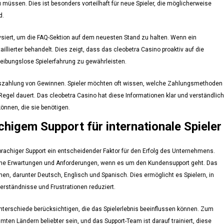
 müssen. Dies ist besonders vorteilhaft für neue Spieler, die möglicherweise
d.
iert, um die FAQ-Sektion auf dem neuesten Stand zu halten. Wenn ein
aillierter behandelt. Dies zeigt, dass das cleobetra Casino proaktiv auf die
 reibungslose Spielerfahrung zu gewährleisten.
r Auszahlung von Gewinnen. Spieler möchten oft wissen, welche Zahlungsmethoden
 Regel dauert. Das cleobetra Casino hat diese Informationen klar und verständlich
können, die sie benötigen.
higem Support für internationale Spieler
rsprachiger Support ein entscheidender Faktor für den Erfolg des Unternehmens.
che Erwartungen und Anforderungen, wenn es um den Kundensupport geht. Das
en, darunter Deutsch, Englisch und Spanisch. Dies ermöglicht es Spielern, in
rständnisse und Frustrationen reduziert.
terschiede berücksichtigen, die das Spielerlebnis beeinflussen können. Zum
n Ländern beliebter sein, und das Support-Team ist darauf trainiert, diese