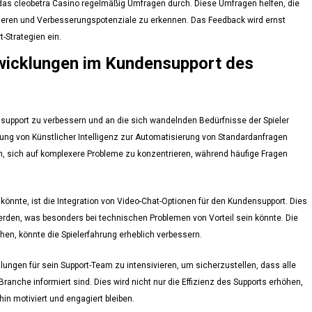
t das cleobetra Casino regelmäßig Umfragen durch. Diese Umfragen helfen, die
ieren und Verbesserungspotenziale zu erkennen. Das Feedback wird ernst
-Strategien ein.
wicklungen im Kundensupport des
nsupport zu verbessern und an die sich wandelnden Bedürfnisse der Spieler
ng von Künstlicher Intelligenz zur Automatisierung von Standardanfragen
 sich auf komplexere Probleme zu konzentrieren, während häufige Fragen
 könnte, ist die Integration von Video-Chat-Optionen für den Kundensupport. Dies
werden, was besonders bei technischen Problemen von Vorteil sein könnte. Die
chen, könnte die Spielerfahrung erheblich verbessern.
ungen für sein Support-Team zu intensivieren, um sicherzustellen, dass alle
Branche informiert sind. Dies wird nicht nur die Effizienz des Supports erhöhen,
in motiviert und engagiert bleiben.