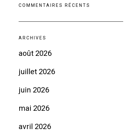
COMMENTAIRES RÉCENTS
ARCHIVES
août 2026
juillet 2026
juin 2026
mai 2026
avril 2026