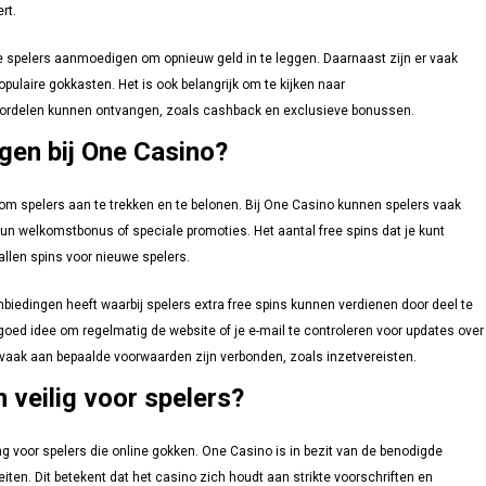
rt.
e spelers aanmoedigen om opnieuw geld in te leggen. Daarnaast zijn er vaak
opulaire gokkasten. Het is ook belangrijk om te kijken naar
oordelen kunnen ontvangen, zoals cashback en exclusieve bonussen.
jgen bij One Casino?
s om spelers aan te trekken en te belonen. Bij One Casino kunnen spelers vaak
hun welkomstbonus of speciale promoties. Het aantal free spins dat je kunt
allen spins voor nieuwe spelers.
nbiedingen heeft waarbij spelers extra free spins kunnen verdienen door deel te
 goed idee om regelmatig de website of je e-mail te controleren voor updates over
vaak aan bepaalde voorwaarden zijn verbonden, zoals inzetvereisten.
 veilig voor spelers?
ng voor spelers die online gokken. One Casino is in bezit van de benodigde
iten. Dit betekent dat het casino zich houdt aan strikte voorschriften en