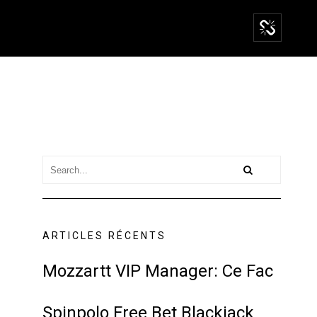
ARTICLES RÉCENTS
Mozzartt VIP Manager: Ce Fac
Spinpolo Free Bet Blackjack