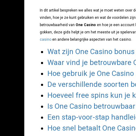
In dit artikel bespreken we alles wat je moet weten over 
vinden, hoe je ze kunt gebruiken en wat de voordelen zi
betrouwbaarheid van
One Casino
en hoe je een account k
gokken, deze gids helpt je om het meeste uit je spelerva
casino
en andere belangrijke aspecten van het casino.
Wat zijn One Casino bonus 
Waar vind je betrouwbare 
Hoe gebruik je One Casino 
De verschillende soorten 
Hoeveel free spins kun je k
Is One Casino betrouwbaar 
Een stap-voor-stap handleid
Hoe snel betaalt One Casino