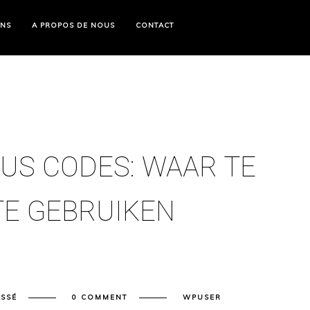
ONS
A PROPOS DE NOUS
CONTACT
US CODES: WAAR TE
TE GEBRUIKEN
SSÉ
0 COMMENT
WPUSER