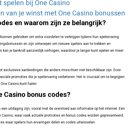
t spelen bij One Casino
en van je winst met One Casino bonussen
des en waarom zijn ze belangrijk?
unnen gebruiken om extra voordelen te verkrijgen tijdens hun spelervaring.
tingsbonussen en zijn ontworpen om nieuwe spelers aan te trekken en
 kan je bankroll aanzienlijk verhogen, waardoor je langer kunt spelen en meer
ot exclusieve aanbiedingen die anders misschien niet beschikbaar zijn. Door
eciale promoties die je spelervaring verbeteren. Het is cruciaal om te begrijpen
j One Casino kunt halen.
e Casino bonus codes?
en uitdaging zijn, vooral met de overvloed aan informatie op het internet. Een
One Casino, waar vaak actuele promoties en bonus codes worden gepresenteerd.
tes waar spelers hun ervaringen delen en codes uitwisselen.