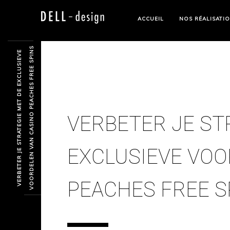
ACCUEIL
NOS RÉALISATI
S
V
E
R
B
E
T
E
R
J
E
S
T
R
A
T
E
G
I
E
M
E
T
D
E
E
X
C
L
U
S
I
E
V
E
V
O
O
R
D
E
L
E
N
V
A
N
C
A
S
I
N
O
P
E
A
C
H
E
S
F
R
E
E
S
P
I
N
VERBETER JE ST
EXCLUSIEVE VOO
PEACHES FREE S