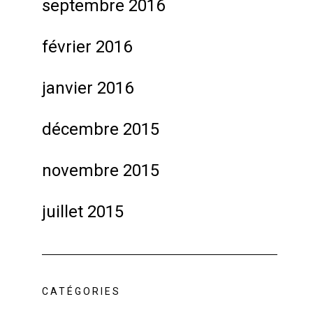
septembre 2016
février 2016
janvier 2016
décembre 2015
novembre 2015
juillet 2015
CATÉGORIES