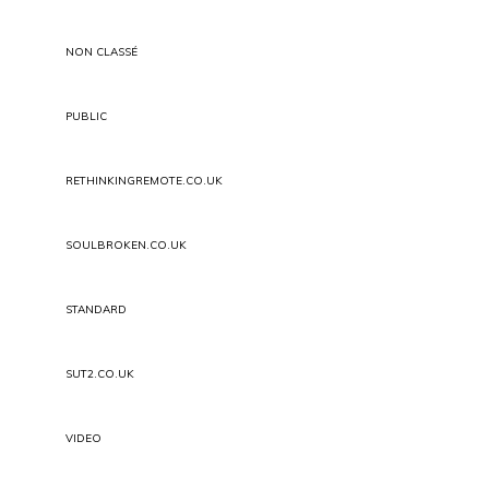
NON CLASSÉ
PUBLIC
RETHINKINGREMOTE.CO.UK
SOULBROKEN.CO.UK
STANDARD
SUT2.CO.UK
VIDEO