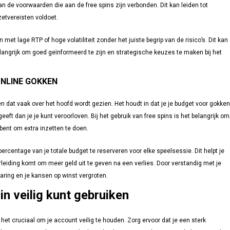
an de voorwaarden die aan de free spins zijn verbonden. Dit kan leiden tot
zetvereisten voldoet.
met lage RTP of hoge volatiliteit zonder het juiste begrip van de risico’s. Dit kan
elangrijk om goed geïnformeerd te zijn en strategische keuzes te maken bij het
ONLINE GOKKEN
n dat vaak over het hoofd wordt gezien. Het houdt in dat je je budget voor gokken
eeft dan je je kunt veroorloven. Bij het gebruik van free spins is het belangrijk om
 bent om extra inzetten te doen.
ercentage van je totale budget te reserveren voor elke speelsessie. Dit helpt je
rleiding komt om meer geld uit te geven na een verlies. Door verstandig met je
varing en je kansen op winst vergroten.
n veilig kunt gebruiken
 het cruciaal om je account veilig te houden. Zorg ervoor dat je een sterk