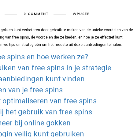
0 COMMENT
WPUSER
e gokken kunt verbeteren door gebruik te maken van de unieke voordelen van de
ng van free spins, de voordelen die ze bieden, en hoe je ze effectief kunt
n we tips en strategieën om het meeste uit deze aanbiedingen te halen.
ee spins en hoe werken ze?
ken van free spins in je strategie
 aanbiedingen kunt vinden
en van je free spins
t optimaliseren van free spins
 het gebruik van free spins
eer bij online gokken
ogin veilig kunt gebruiken