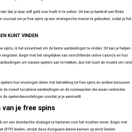
 dat je daar zelf geld voor hoeft in te zetten. Dit kan je bankroll een flinke
r cruciaal om je free spins op een strategische manier te gebruiken, zodat je het
GEN KUNT VINDEN
e spins, is het essentieel om de beste aanbiedingen te vinden. Dit kan je helpen
 vergroten. Begin met het vergelijken van verschillende online casino’s en hun
aanbiedingen om nieuwe spelers aan te trekken, dus het loont de moeite om rond
 spelers hun ervaringen delen met betrekking tot free spins en andere bonussen.
er de meest lucratieve aanbiedingen en de voorwaarden die eraan verbonden
en de spelersbeoordelingen voordat je je aanmeldt.
 van je free spins
ijk om een doordachte strategie te hanteren voor het inzetten ervan. Begin met
et (RTP) bieden, omdat deze doorgaans betere kansen op winst bieden.