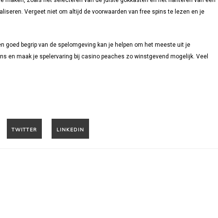
e maken, zoals het selecteren van de juiste gokkasten en het hanteren van een
aliseren. Vergeet niet om altijd de voorwaarden van free spins te lezen en je
n goed begrip van de spelomgeving kan je helpen om het meeste uit je
ins en maak je spelervaring bij casino peaches zo winstgevend mogelijk. Veel