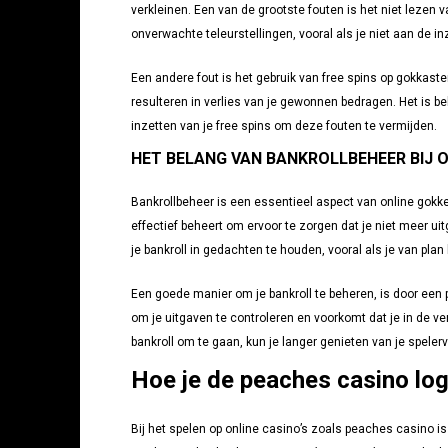
verkleinen. Een van de grootste fouten is het niet lezen v
onverwachte teleurstellingen, vooral als je niet aan de in
Een andere fout is het gebruik van free spins op gokkasten 
resulteren in verlies van je gewonnen bedragen. Het is b
inzetten van je free spins om deze fouten te vermijden.
HET BELANG VAN BANKROLLBEHEER BIJ 
Bankrollbeheer is een essentieel aspect van online gokke
effectief beheert om ervoor te zorgen dat je niet meer uitg
je bankroll in gedachten te houden, vooral als je van plan
Een goede manier om je bankroll te beheren, is door een p
om je uitgaven te controleren en voorkomt dat je in de ve
bankroll om te gaan, kun je langer genieten van je speler
Hoe je de peaches casino logi
Bij het spelen op online casino’s zoals peaches casino is