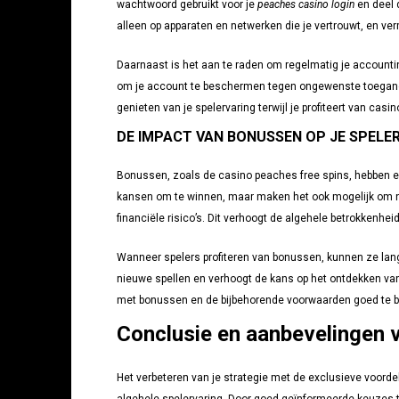
wachtwoord gebruikt voor je
peaches casino login
en deel d
alleen op apparaten en netwerken die je vertrouwt, en v
Daarnaast is het aan te raden om regelmatig je accountins
om je account te beschermen tegen ongewenste toegang.
genieten van je spelervaring terwijl je profiteert van casi
DE IMPACT VAN BONUSSEN OP JE SPELE
Bonussen, zoals de casino peaches free spins, hebben een
kansen om te winnen, maar maken het ook mogelijk om ni
financiële risico’s. Dit verhoogt de algehele betrokkenhei
Wanneer spelers profiteren van bonussen, kunnen ze lange
nieuwe spellen en verhoogt de kans op het ontdekken van f
met bonussen en de bijbehorende voorwaarden goed te be
Conclusie en aanbevelingen 
Het verbeteren van je strategie met de exclusieve voorde