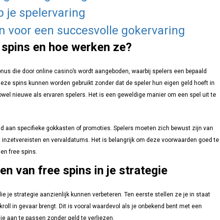
 je spelervaring
n voor een succesvolle gokervaring
 spins en hoe werken ze?
onus die door online casino’s wordt aangeboden, waarbij spelers een bepaald
Deze spins kunnen worden gebruikt zonder dat de speler hun eigen geld hoeft in
zowel nieuwe als ervaren spelers. Het is een geweldige manier om een spel uit te
d aan specifieke gokkasten of promoties. Spelers moeten zich bewust zijn van
 inzetvereisten en vervaldatums. Het is belangrijk om deze voorwaarden goed te
en free spins.
n van free spins in je strategie
ie je strategie aanzienlijk kunnen verbeteren. Ten eerste stellen ze je in staat
roll in gevaar brengt. Dit is vooral waardevol als je onbekend bent met een
gie aan te passen zonder geld te verliezen.